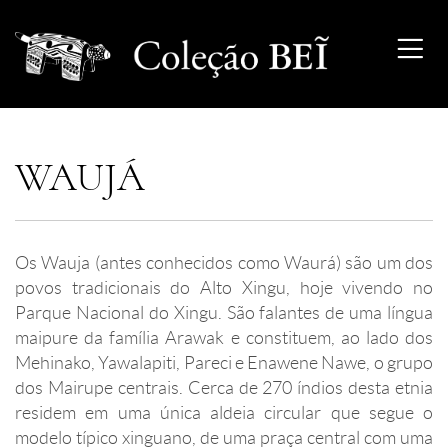
WAUJÁ
Os Wauja (antes conhecidos como Waurá) são um dos
povos tradicionais do Alto Xingu, hoje vivendo no
Parque Nacional do Xingu. São falantes de uma língua
maipure da família Arawak e constituem, ao lado dos
Mehinako, Yawalapiti, Pareci e Enawene Nawe, o grupo
dos Mairupe centrais. Cerca de 270 índios desta etnia
residem em uma única aldeia circular que segue o
modelo típico xinguano, de uma praça central com uma