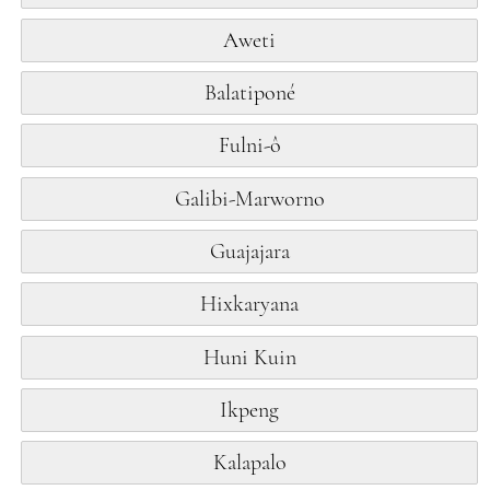
Aweti
Balatiponé
Fulni-ô
Galibi-Marworno
Guajajara
Hixkaryana
Huni Kuin
Ikpeng
Kalapalo