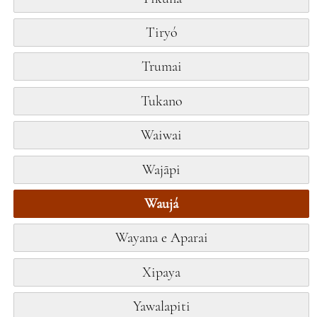
Tiryó
Trumai
Tukano
Waiwai
Wajãpi
Waujá
Wayana e Aparai
Xipaya
Yawalapiti