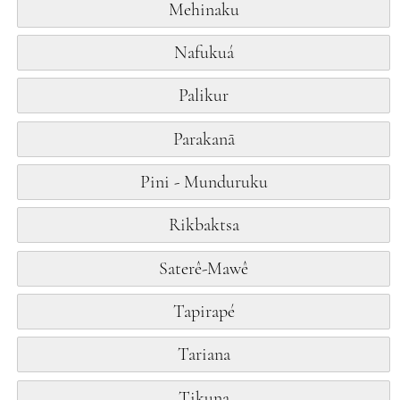
Mehinaku
Nafukuá
Palikur
Parakanã
Pini - Munduruku
Rikbaktsa
Saterê-Mawê
Tapirapé
Tariana
Tikuna