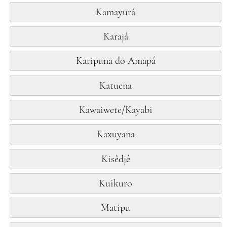
Kamayurá
Karajá
Karipuna do Amapá
Katuena
Kawaiwete/Kayabi
Kaxuyana
Kisêdjê
Kuikuro
Matipu