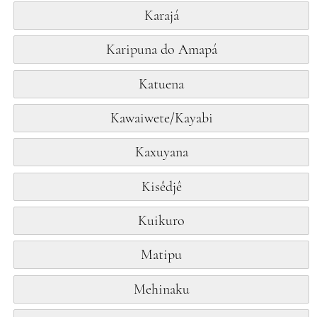
Karajá
Karipuna do Amapá
Katuena
Kawaiwete/Kayabi
Kaxuyana
Kisêdjê
Kuikuro
Matipu
Mehinaku