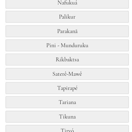
Nafukuá
Palikur
Parakanã
Pini - Munduruku
Rikbaktsa
Saterê-Mawê
Tapirapé
Tariana
Tikuna
Tiryó