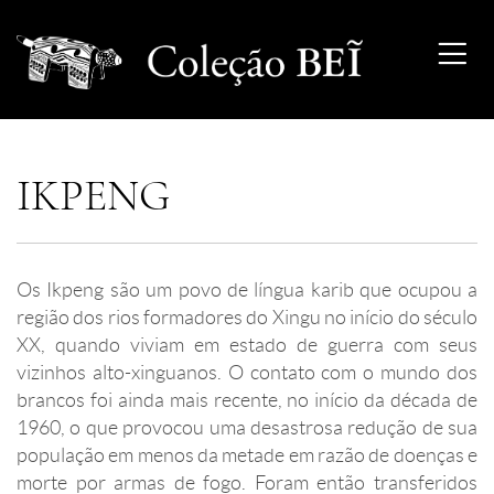
IKPENG
Os Ikpeng são um povo de língua karib que ocupou a
região dos rios formadores do Xingu no início do século
XX, quando viviam em estado de guerra com seus
vizinhos alto-xinguanos. O contato com o mundo dos
brancos foi ainda mais recente, no início da década de
1960, o que provocou uma desastrosa redução de sua
população em menos da metade em razão de doenças e
morte por armas de fogo. Foram então transferidos