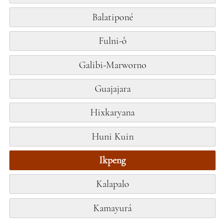
Balatiponé
Fulni-ô
Galibi-Marworno
Guajajara
Hixkaryana
Huni Kuin
Ikpeng
Kalapalo
Kamayurá