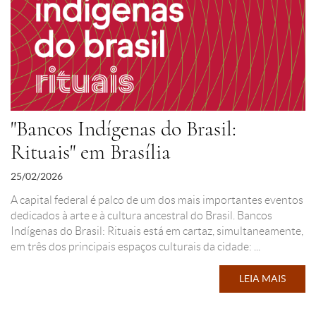
"Bancos Indígenas do Brasil:
Rituais" em Brasília
25/02/2026
A capital federal é palco de um dos mais importantes eventos
dedicados à arte e à cultura ancestral do Brasil. Bancos
Indígenas do Brasil: Rituais está em cartaz, simultaneamente,
em três dos principais espaços culturais da cidade: ...
LEIA MAIS