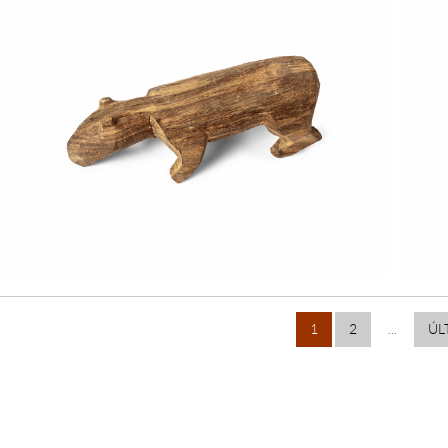
1
2
...
ÚL